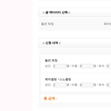
:: 괌 액티비티 선택 ::
돌핀 워칭
패러
:: 신청 내역 ::
돌핀 워칭
성인 :
명 /
아동 :
명 /
유아 :
패러셀링 +스노클링
성인 :
명 /
아동 :
명 /
유아 :
총 금액 :