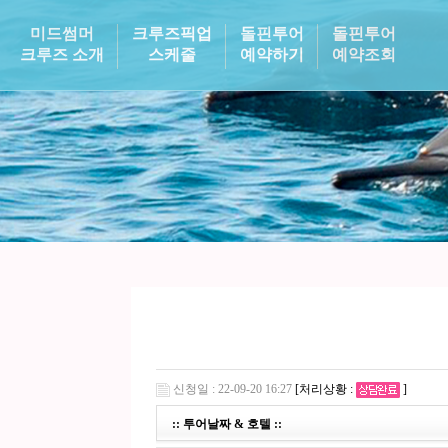
미드썸머
크루즈픽업
돌핀투어
돌핀투어
크루즈 소개
스케줄
예약하기
예약조회
신청일 : 22-09-20 16:27
[처리상황 :
]
:: 투어날짜 & 호텔 ::