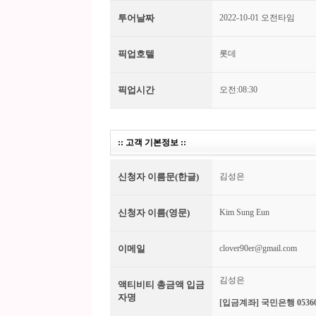
투어날짜
2022-10-01 오전타임
픽업호텔
롯데
픽업시간
오전:08:30
:: 고객 기본정보 ::
신청자 이름문(한글)
김성은
신청자 이름(영문)
Kim Sung Eun
이메일
clover90er@gmail.com
김성은
액티비티 총금액 입금
자명
[입금계좌] 국민은행 05360