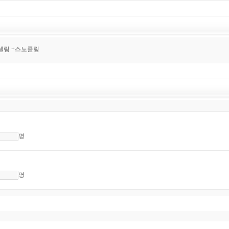
셀링 +스노클링
명
명