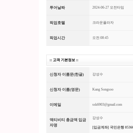
투어날짜
2024-06-27 오전타임
픽업호텔
크라운플라자
픽업시간
오전:08:45
:: 고객 기본정보 ::
신청자 이름문(한글)
강성수
신청자 이름(영문)
Kang Songsoo
이메일
ssk6903@gmail.com
강성수
액티비티 총금액 입금
자명
[입금계좌] 국민은행 05360