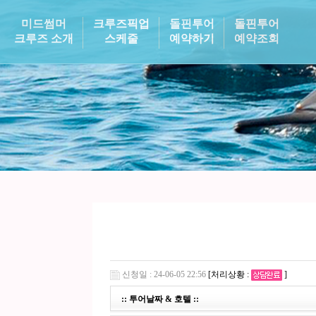
미드썸머
크루즈픽업
돌핀투어
돌핀투어
크루즈 소개
스케줄
예약하기
예약조회
신청일 : 24-06-05 22:56
[처리상황 :
]
:: 투어날짜 & 호텔 ::