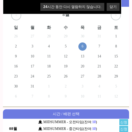
예약 날짜 선택
한국전화 010-2467-4159
24
시간 동안 다시 열람하지 않습니다.
닫기
8월
<
>
일
월
화
수
목
금
토
26
27
28
29
30
31
1
2
3
4
5
6
7
8
9
10
11
12
13
14
15
16
17
18
19
20
21
22
23
24
25
26
27
28
29
30
31
1
2
3
4
5
6
7
8
9
10
11
12
시간 / 배편 선택
MIDSUMMER - 오전타임(잔여:
10
)
신청
08월
MIDSUMMER - 중간타임(잔여:
10
)
신청