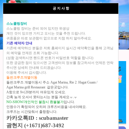
공 지 사 항
스노쿨링장비
스노쿨링 장비는 준비 되어 있지만 위생상
개인 것이 있으면 가지고 오시는 것을 추천 드립니다.
괌미드썸머크루즈&찰스마린스포츠 직영점
귀중품은 따로 보관함이 없으므로 지참 하지 말아주세요.
기존 예약자 안내
생동감 넘치는 괌 돌핀크루즈 괌 여행의 최고의 선택..!
기존에 예약하신 분들은 저희 홈페이지 실시간 예약확인을 통해 고객님
의 예약을 언제든 조회 가능합니다.
(성함 검색하시면 핸드폰 번호가 비밀번호 역할을 합니다)
또한 궁금한 점이 있으시면 고객센터의 정보를 참고하셔서 언제든 연락
주시면 상세히 안내해 드리겠습니다.
이용해 주셔서 감사합니다.
돌핀크루즈개별이동
돌핀크루즈 개별이동시 주소 Agat Marina, Rte 2. Hagat Guam /
Agat Marina grill Restaurant 같은곳입니다.
A항으로 9시20분까지 여유있게 오세요.
간혹 늦게 오셔서 못타는시는 분들 계세요ㅜ.ㅜ
NO-SHOW/개인적인 불참시 환불불가
입니다.
인원수가 확정되어 오히려 크루즈비용을 내셔야해요.
크루즈는 시간맞춰서 출항합니다.
카카오톡ID : scubamaster
괌현지 (+1671)687-3492