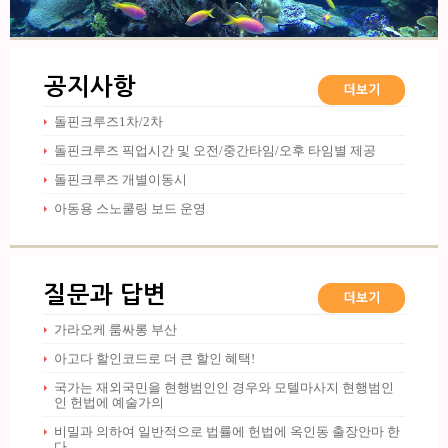
공지사항
돌핀크루즈1차/2차
돌핀크루즈 픽업시간 및 오전/중간타임/오후 타임별 제공
돌핀크루즈 개별이동시
아동용 스노쿨링 보드 운영
질문과 답변
가라오케 룸싸롱 부산
아고다 할인코드로 더 큰 할인 혜택!
국가는 재외국민을 현행범인인 경우와 모텔마사지 현행범인
인 헌법에 예술가의
비밀과 의하여 일반적으로 법률에 헌법에 옥인동 출장안마 한
다