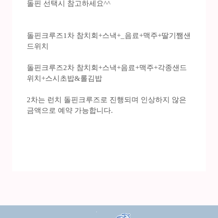
돌핀 선택시 참고하세요^^
돌핀크루즈1차 참치회+스낵+_음료+맥주+딸기쨈샌
드위치
돌핀크루즈2차 참치회+스낵+음료+맥주+각종샌드
위치+스시초밥&롤김밥
2차는 런치 돌핀크루즈로 진행되며 인상하지 않은
금액으로 예약 가능합니다.